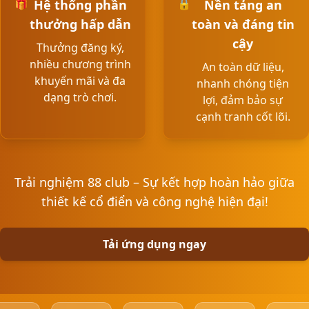
🎁
🔒
Hệ thống phần
Nền tảng an
thưởng hấp dẫn
toàn và đáng tin
cậy
Thưởng đăng ký,
nhiều chương trình
An toàn dữ liệu,
khuyến mãi và đa
nhanh chóng tiện
dạng trò chơi.
lợi, đảm bảo sự
cạnh tranh cốt lõi.
Trải nghiệm 88 club – Sự kết hợp hoàn hảo giữa
thiết kế cổ điển và công nghệ hiện đại!
Tải ứng dụng ngay