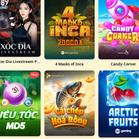
789 Xoc Dia Livestream Portrait
Candy Corner
4 Masks of Inca
Hot