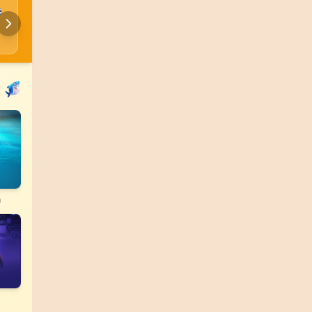
Thể thao
PVP
a