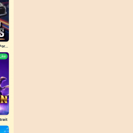
B52 Fast And Furious Portrait
Like
trait