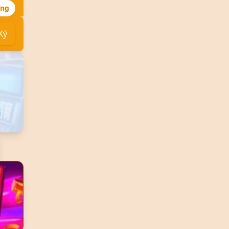
ống
Ký