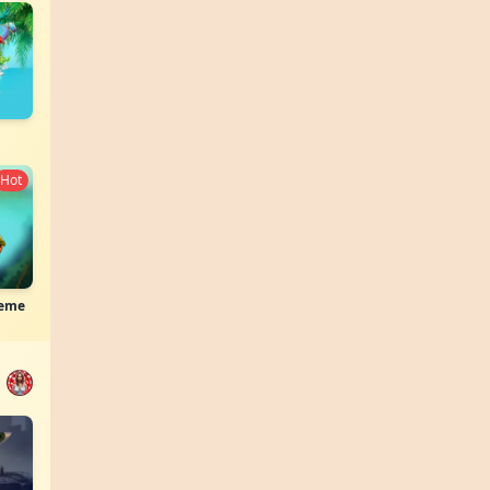
Hot
reme