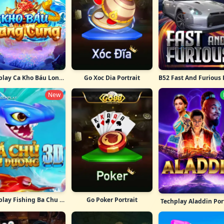
Techplay Ca Kho Báu Long Cung 1987 Portrait
Go Xoc Dia Portrait
New
Techplay Fishing Ba Chu Dai Duong 3d Portrait
Go Poker Portrait
Techplay Aladdin Por